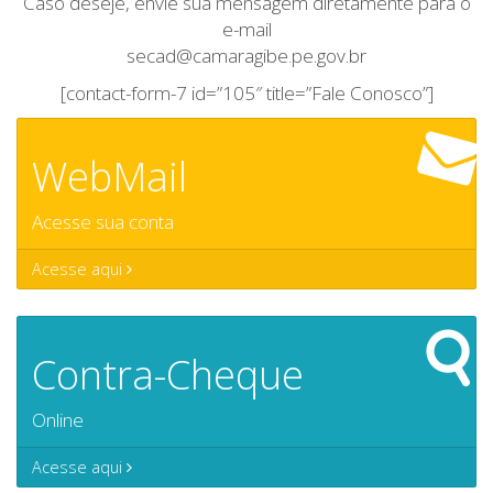
Caso deseje, envie sua mensagem diretamente para o
e-mail
secad@camaragibe.pe.gov.br
[contact-form-7 id=”105″ title=”Fale Conosco”]
WebMail
Acesse sua conta
Acesse aqui
Contra-Cheque
Online
Acesse aqui