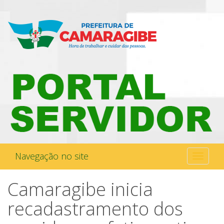
Navegação no site
Toggle
navigati
Camaragibe inicia
recadastramento dos