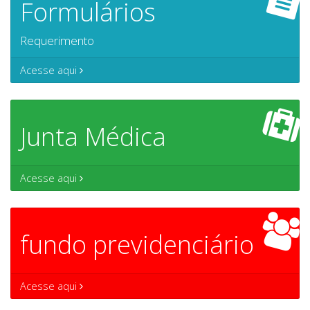
Formulários
Requerimento
Acesse aqui
Junta Médica
Acesse aqui
fundo previdenciário
Acesse aqui